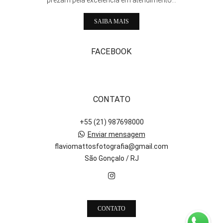
prezam pela excelência em atendimento...
SAIBA MAIS
FACEBOOK
CONTATO
+55 (21) 987698000
Enviar mensagem
flaviomattosfotografia@gmail.com
São Gonçalo / RJ
CONTATO