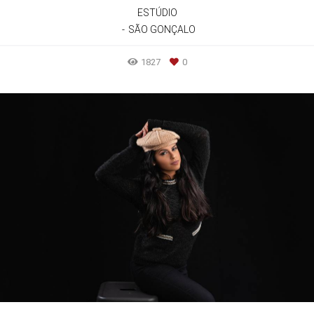
ESTÚDIO
SÃO GONÇALO
1827
0