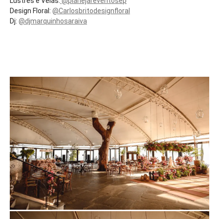
Lustres e Velas:
@planejareventosep
Design Floral:
@Carlosbritodesignfloral
Dj:
@djmarquinhosaraiva