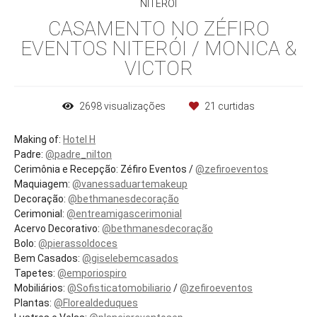
NITERÓI
CASAMENTO NO ZÉFIRO
EVENTOS NITERÓI / MONICA &
VICTOR
2698
visualizações
21
curtidas
Making of:
Hotel H
Padre:
@padre_nilton
Cerimônia e Recepção: Zéfiro Eventos /
@zefiroeventos
Maquiagem:
@vanessaduartemakeup
Decoração:
@bethmanesdecoração
Cerimonial:
@entreamigascerimonial
Acervo Decorativo:
@bethmanesdecoração
Bolo:
@pierassoldoces
Bem Casados:
@giselebemcasados
Tapetes:
@emporiospiro
Mobiliários:
@Sofisticatomobiliario
/
@zefiroeventos
Plantas:
@Florealdeduques