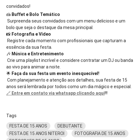
convidados!
🍰
Buffet e Bolo Temático
Surpreenda seus convidados com um menu delicioso e um
bolo que seja o destaque da mesa principal.
📸
Fotografia e Vídeo
Registre cada momento com profissionais que capturam a
essência da sua festa.
🎶
Música e Entretenimento
Crie uma playlist incrível e considere contratar um DJ ou banda
ao vivo para animar a noite.
🌟
Faça da sua festa um evento inesquecível!
Com planejamento e atenção aos detalhes, sua festa de 15
anos será lembrada por todos como um dia mágico e especial.
🔗
Entre em contato via whatsapp clicando aqui
!!!
Tags
FESTA DE 15 ANOS
DEBUTANTE
FESTA DE 15 ANOS NITEROI
FOTOGRAFIA DE 15 ANOS