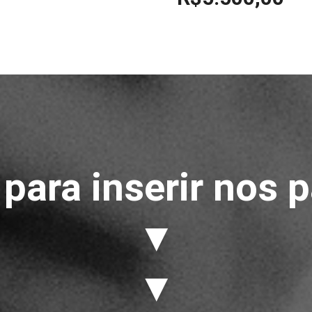
 para inserir nos 
▼
▼