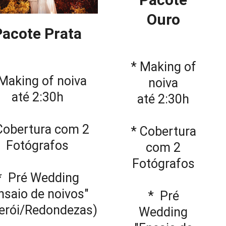
Ouro
Pacote Prata
* Making of
Making of noiva
noiva
até 2:30h
até 2:30h
Cobertura com 2
* Cobertura
Fotógrafos
com 2
Fotógrafos
* Pré Wedding
nsaio de noivos"
* Pré
terói/Redondezas)
Wedding