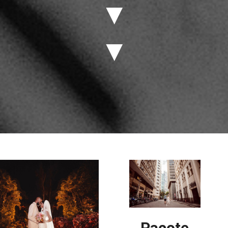
▼
▼
Pacote